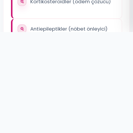
Kortikosteroidler (ödem çözücü)
Antiepileptikler (nöbet önleyici)
Destek tedavileri
Takip
Tedavi sonrası düzenli MR kontrolleri ile
hastalar çok yakından izlenir. Klinik
değerlendirme ile birlikte olası bir nüks veya